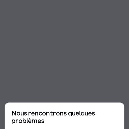
Début du dialogue
Nous rencontrons quelques
problèmes